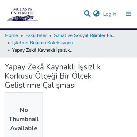
(current)
Log In
Communities & Collections
All of DSpace
Statistics
Home
Fakülteler
Sanat ve Sosyal Bilimler Fakültesi
İşletme Bölümü Koleksiyonu
Yapay Zekâ Kaynaklı İşsizlik Korkusu Ölçeği Bir Ölçek Geliştirme Çalışması
Yapay Zekâ Kaynaklı İşsizlik
Korkusu Ölçeği Bir Ölçek
Geliştirme Çalışması
No
Thumbnail
Available