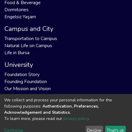
Food & Beverage
Dormitories
Engelsiz Yaşam
Campus and City
Transportation to Campus
Natural Life on Campus
Life in Bursa
University
Foundation Story
Founding Foundation
Our Mission and Vision
We collect and process your personal information for the
following purposes:
Authentication, Preferences,
Acknowledgement and Statistics
.
DSpace software
copyright © 2002-2026
Support by
To learn more, please read our
privacy policy
.
LYRASIS
Cookie
Privacy
End User
Send
Customize
Decline
That's ok