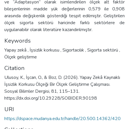
ve “Adaptasyon” olarak isimlendirilen ölçek alt faktör
bileşenlerinin madde yük değerlerinin 0,579 ile 0,908
arasında değişkenlik gösterdiği tespit edilmiştir. Geliştirilen
ölçek sigorta sektörü haricinde farklı sektörlere de
uygulanabilir olarak literatüre kazandırılmıştır.
Keywords
Yapay zekâ
,
İşsizlik korkusu
,
Sigortacılık
,
Sigorta sektörü
,
Ölçek geliştirme
Citation
Ulusoy, K., İşcan, O., & Boz, D. (2026). Yapay Zekâ Kaynaklı
İşsizlik Korkusu Ölçeği Bir Ölçek Geliştirme Çalışması.
Sosyal Bilimler Dergisi, 81, 115–131.
https://dx.doi.org/10.29228/SOBIDER.90198
URI
https://dspace.mudanya.edu.tr/handle/20.500.14362/420