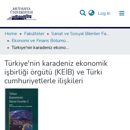
(current)
Log In
Communities & Collections
All of DSpace
Statistics
Home
Fakülteler
Sanat ve Sosyal Bilimler Fakültesi
Ekonomi ve Finans Bölümü Koleksiyonu
Türkiye'nin karadeniz ekonomik işbirliği örgütü (KEİB) ve Türki cumhuriyetlerle ilişkileri
Türkiye'nin karadeniz ekonomik
işbirliği örgütü (KEİB) ve Türki
cumhuriyetlerle ilişkileri