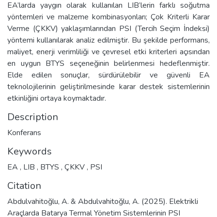
EA’larda yaygın olarak kullanılan LIB’lerin farklı soğutma
yöntemleri ve malzeme kombinasyonları; Çok Kriterli Karar
Verme (ÇKKV) yaklaşımlarından PSI (Tercih Seçim İndeksi)
yöntemi kullanılarak analiz edilmiştir. Bu şekilde performans,
maliyet, enerji verimliliği ve çevresel etki kriterleri açısından
en uygun BTYS seçeneğinin belirlenmesi hedeflenmiştir.
Elde edilen sonuçlar, sürdürülebilir ve güvenli EA
teknolojilerinin geliştirilmesinde karar destek sistemlerinin
etkinliğini ortaya koymaktadır.
Description
Konferans
Keywords
EA
,
LIB
,
BTYS
,
ÇKKV
,
PSI
Citation
Abdulvahitoğlu, A. & Abdulvahitoğlu, A. (2025). Elektrikli
Araçlarda Batarya Termal Yönetim Sistemlerinin PSI