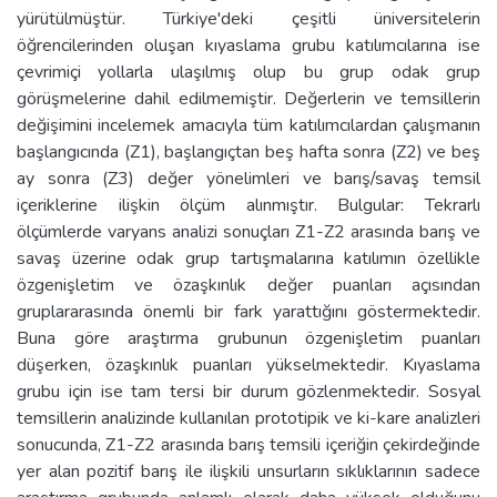
yürütülmüştür. Türkiye'deki çeşitli üniversitelerin
öğrencilerinden oluşan kıyaslama grubu katılımcılarına ise
çevrimiçi yollarla ulaşılmış olup bu grup odak grup
görüşmelerine dahil edilmemiştir. Değerlerin ve temsillerin
değişimini incelemek amacıyla tüm katılımcılardan çalışmanın
başlangıcında (Z1), başlangıçtan beş hafta sonra (Z2) ve beş
ay sonra (Z3) değer yönelimleri ve barış/savaş temsil
içeriklerine ilişkin ölçüm alınmıştır. Bulgular: Tekrarlı
ölçümlerde varyans analizi sonuçları Z1-Z2 arasında barış ve
savaş üzerine odak grup tartışmalarına katılımın özellikle
özgenişletim ve özaşkınlık değer puanları açısından
gruplararasında önemli bir fark yarattığını göstermektedir.
Buna göre araştırma grubunun özgenişletim puanları
düşerken, özaşkınlık puanları yükselmektedir. Kıyaslama
grubu için ise tam tersi bir durum gözlenmektedir. Sosyal
temsillerin analizinde kullanılan prototipik ve ki-kare analizleri
sonucunda, Z1-Z2 arasında barış temsili içeriğin çekirdeğinde
yer alan pozitif barış ile ilişkili unsurların sıklıklarının sadece