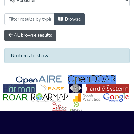
Browsing Mühendislik, Mimarlık ve Tasarı
Browse
All browse results
No items to show.