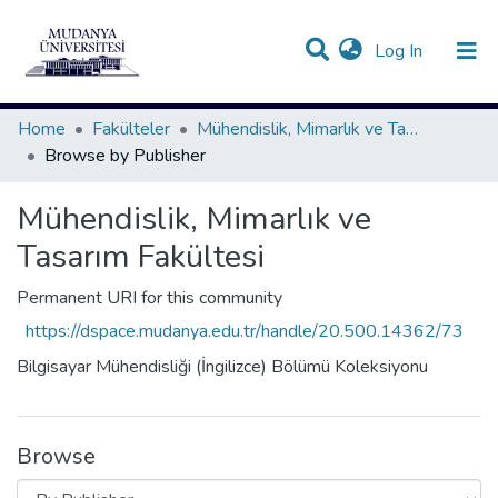
(current)
Log In
Communities & Collections
All of DSpace
Home
Fakülteler
Mühendislik, Mimarlık ve Tasarım Fakültesi
Browse by Publisher
Mühendislik, Mimarlık ve
Tasarım Fakültesi
Permanent URI for this community
https://dspace.mudanya.edu.tr/handle/20.500.14362/73
Bilgisayar Mühendisliği (İngilizce) Bölümü Koleksiyonu
Browse